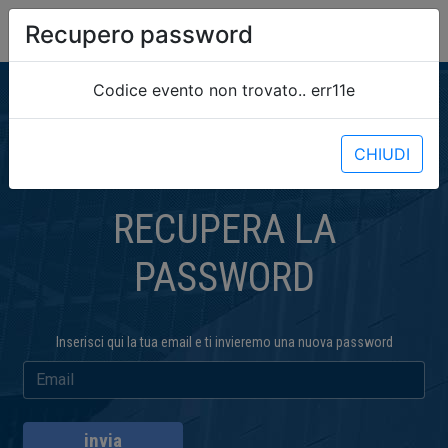
Recupero password
Codice evento non trovato.. err11e
CHIUDI
RECUPERA LA
PASSWORD
Inserisci qui la tua email e ti invieremo una nuova password
invia